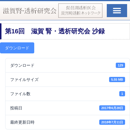
お知らせ・新着情報
滋賀腎・透析研究会
琵琶湖透析医会（災害時透析ネットワーク）
第16回 滋賀 腎・透析研究会 沙録
ダウンロード
ダウンロード
129
ファイルサイズ
5.55 MB
ファイル数
1
投稿日
2017年6月28日
最終更新日時
2018年7月11日