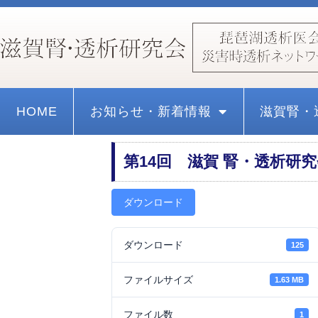
HOME
お知らせ・新着情報
滋賀腎・
第14回 滋賀 腎・透析研
ダウンロード
ダウンロード
125
ファイルサイズ
1.63 MB
ファイル数
1